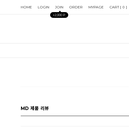
HOME
LOGIN
JOIN
ORDER
MYPAGE
CART [
]
0
+2,000 P
MD 제품 리뷰