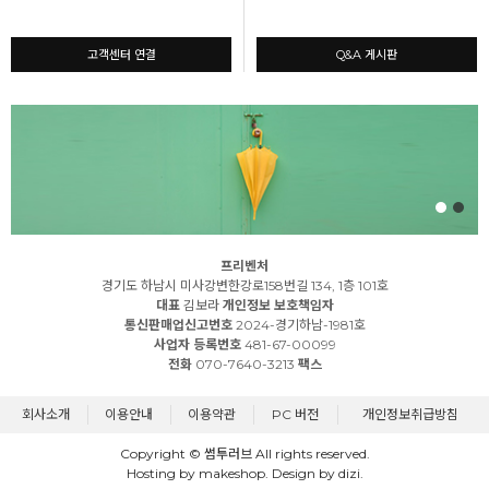
고객센터 연결
Q&A 게시판
프리벤처
경기도 하남시 미사강변한강로158번길 134, 1층 101호
대표
김보라
개인정보 보호책임자
통신판매업신고번호
2024-경기하남-1981호
사업자 등록번호
481-67-00099
전화
070-7640-3213
팩스
회사소개
이용안내
이용약관
PC 버전
개인정보취급방침
Copyright © 썸투러브 All rights reserved.
Hosting by makeshop. Design by dizi.